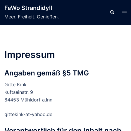
Zum
FeWo Strandidyll
Inhalt
Suche
Men
Meer. Freiheit. Genießen.
springen
ums
Impressum
Angaben gemäß §5 TMG
Gitte Kink
Kuftseinstr. 9
84453 Mühldorf a.Inn
gittekink-at-yahoo.de
Verantwortlich für den Inhalt nach